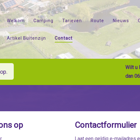
Welkom
Camping
Tarieven
Route
Nieuws
Artikel Buitenzijn
Contact
Wilt u
op.
dan 06
ons op
Contactformulier
r
.
Laat een geldig e-mailadres 