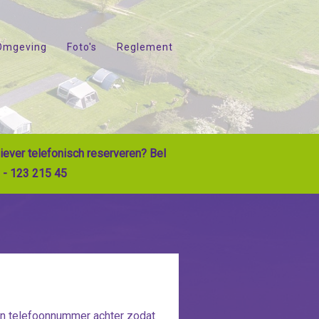
Omgeving
Foto's
Reglement
 liever telefonisch reserveren? Bel
 - 123 215 45
en telefoonnummer achter zodat