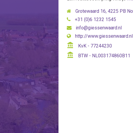
Grotewaard 16, 4225 PB N
+31 (0)6 1232 1545
info@giessenwaard.nl
http://www.giessenwaard.nl
account_balance
KvK - 77244230
account_balance
BTW - NL003174860B11