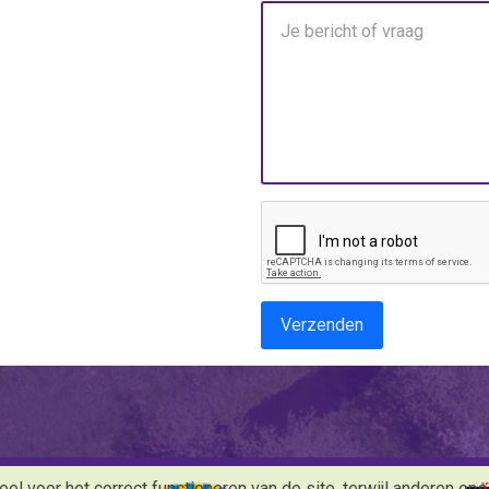
Verzenden
l voor het correct functioneren van de site, terwijl anderen ons